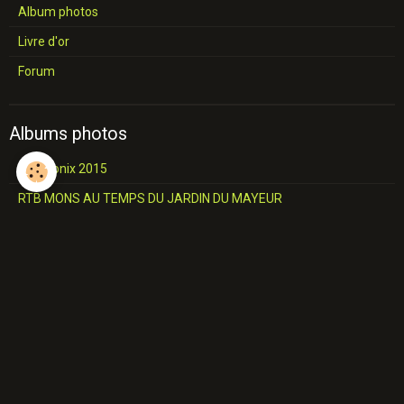
Album photos
Livre d'or
Forum
Albums photos
Chamonix 2015
RTB MONS AU TEMPS DU JARDIN DU MAYEUR
Photos diverses de la région
Châteaux et Eglises
L'industrie du Hainaut
Jemappes
SALON COMMUNALE Construction
A travers le Borinage