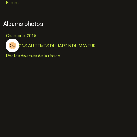
Forum
Albums photos
Chamonix 2015
RTB MONS AU TEMPS DU JARDIN DU MAYEUR
Photos diverses de la région
Châteaux et Eglises
L'industrie du Hainaut
Jemappes
SALON COMMUNALE Construction
A travers le Borinage
Industries du Borinage
Cavalcade de 1957
Place de MONS 17 JUIN 1967