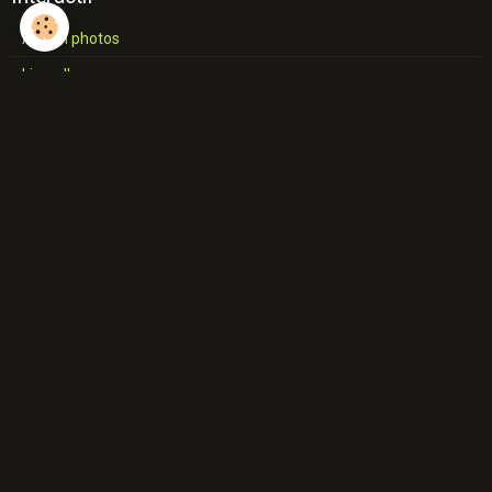
Album photos
Livre d'or
Forum
Albums photos
Chamonix 2015
RTB MONS AU TEMPS DU JARDIN DU MAYEUR
Photos diverses de la région
Châteaux et Eglises
L'industrie du Hainaut
Jemappes
SALON COMMUNALE Construction
A travers le Borinage