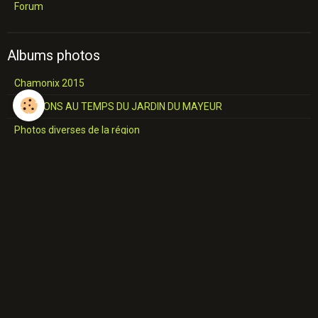
Forum
Albums photos
Chamonix 2015
RTB MONS AU TEMPS DU JARDIN DU MAYEUR
Photos diverses de la région
Châteaux et Eglises
L'industrie du Hainaut
Jemappes
SALON COMMUNALE Construction
A travers le Borinage
Industries du Borinage
Cavalcade de 1957
Place de MONS 17 JUIN 1967