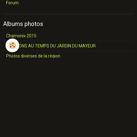
Forum
Albums photos
Chamonix 2015
RTB MONS AU TEMPS DU JARDIN DU MAYEUR
Photos diverses de la région
Châteaux et Eglises
L'industrie du Hainaut
Jemappes
SALON COMMUNALE Construction
A travers le Borinage
Industries du Borinage
Cavalcade de 1957
Place de MONS 17 JUIN 1967