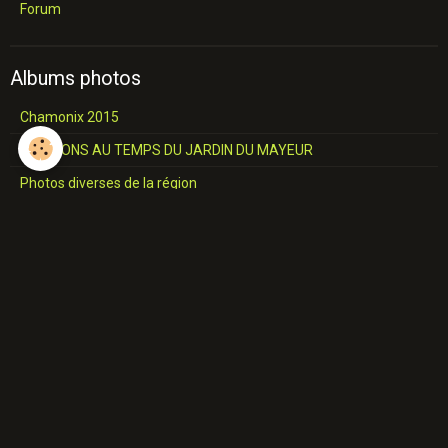
Forum
Albums photos
Chamonix 2015
RTB MONS AU TEMPS DU JARDIN DU MAYEUR
Photos diverses de la région
Châteaux et Eglises
L'industrie du Hainaut
Jemappes
SALON COMMUNALE Construction
A travers le Borinage
Industries du Borinage
Cavalcade de 1957
Place de MONS 17 JUIN 1967