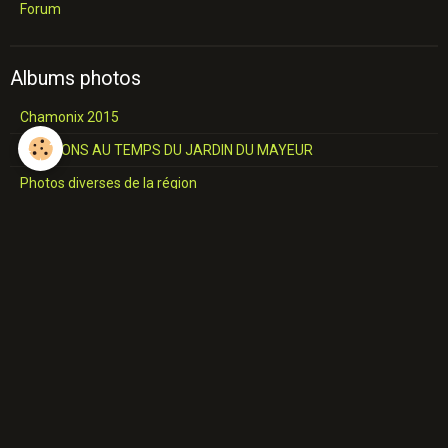
Forum
Albums photos
Chamonix 2015
RTB MONS AU TEMPS DU JARDIN DU MAYEUR
Photos diverses de la région
Châteaux et Eglises
L'industrie du Hainaut
Jemappes
SALON COMMUNALE Construction
A travers le Borinage
Industries du Borinage
Cavalcade de 1957
Place de MONS 17 JUIN 1967