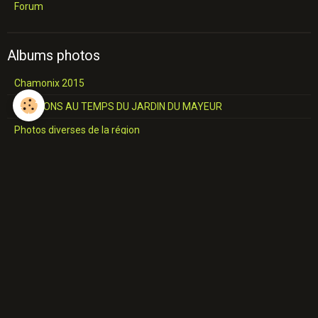
Forum
Albums photos
Chamonix 2015
RTB MONS AU TEMPS DU JARDIN DU MAYEUR
Photos diverses de la région
Châteaux et Eglises
L'industrie du Hainaut
Jemappes
SALON COMMUNALE Construction
A travers le Borinage
Industries du Borinage
Cavalcade de 1957
Place de MONS 17 JUIN 1967