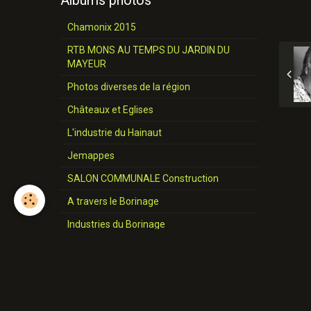
Albums photos
Chamonix 2015
RTB MONS AU TEMPS DU JARDIN DU
MAYEUR
Photos diverses de la région
Châteaux et Eglises
L'industrie du Hainaut
Jemappes
SALON COMMUNALE Construction
A travers le Borinage
Industries du Borinage
Cavalcade de 1957
Place de MONS 17 JUIN 1967
PHOTOS ARTISTE F DANIEL