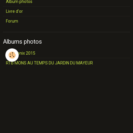
Album photos
Livre d'or
Forum
Albums photos
Chamonix 2015
RTB MONS AU TEMPS DU JARDIN DU MAYEUR
Photos diverses de la région
Châteaux et Eglises
L'industrie du Hainaut
Jemappes
SALON COMMUNALE Construction
A travers le Borinage
Industries du Borinage