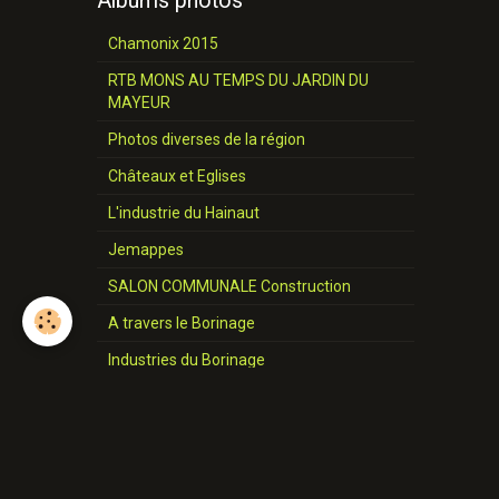
Albums photos
Chamonix 2015
RTB MONS AU TEMPS DU JARDIN DU
MAYEUR
Photos diverses de la région
Châteaux et Eglises
L'industrie du Hainaut
Jemappes
SALON COMMUNALE Construction
A travers le Borinage
Industries du Borinage
Cavalcade de 1957
Place de MONS 17 JUIN 1967
PHOTOS ARTISTE F DANIEL